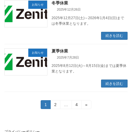
冬季休業
お知らせ
2025年12月26日
2025年12月27日(土)～2026年1月4日(日)まで
は冬季休業となります。
続きを読む
夏季休業
お知らせ
2025年7月28日
2025年8月12日(火)～8月15日(金)までは夏季休
業となります。
続きを読む
投
固
固
固
1
2
…
4
»
定
定
定
稿
ペ
ペ
ペ
ー
ー
ー
の
ジ
ジ
ジ
プライバシーポリシー