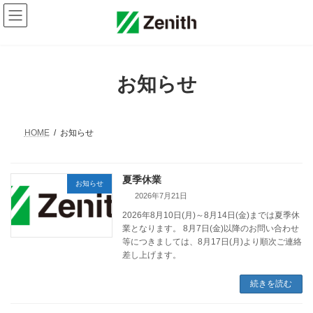
コ
ナ
ン
ビ
テ
ゲ
ン
ー
ツ
シ
へ
ョ
お知らせ
ス
ン
キ
に
ッ
移
プ
動
HOME
お知らせ
夏季休業
お知らせ
2026年7月21日
2026年8月10日(月)～8月14日(金)までは夏季休
業となります。 8月7日(金)以降のお問い合わせ
等につきましては、8月17日(月)より順次ご連絡
差し上げます。
続きを読む